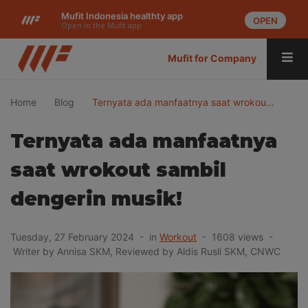
Mufit Indonesia healthty app
OPEN
Open in the Mufit app
Mufit for Company
Home
Blog
Ternyata ada manfaatnya saat wrokou…
Ternyata ada manfaatnya
saat wrokout sambil
dengerin musik!
Tuesday, 27 February 2024 - in
Workout
- 1608 views -
Writer by Annisa SKM, Reviewed by Aldis Rusli SKM, CNWC