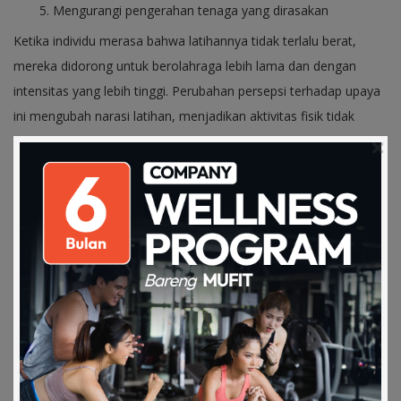
Mengurangi pengerahan tenaga yang dirasakan
Ketika individu merasa bahwa latihannya tidak terlalu berat,
mereka didorong untuk berolahraga lebih lama dan dengan
intensitas yang lebih tinggi. Perubahan persepsi terhadap upaya
ini mengubah narasi latihan, menjadikan aktivitas fisik tidak
hanya lebih mudah tetapi juga lebih menyenangkan.
Pengalaman subjektif
Efek musik juga sangat tergantung pada preferensi individu.
Musik yang disukai oleh seseorang dapat meningkatkan
kegembiraan dan kepuasan saat berolahraga.
SHARE
Download on the
Get it on Play