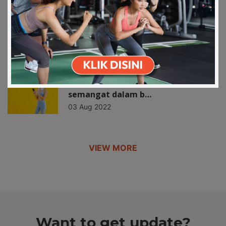
02 Feb 2021
Download on the
Get it on Play
Apps Store
Store
Fitness untuk Geng Kantoran
25 Nov 2020
Gadget ini bisa membuat kamu
semangat dalam b…
03 Aug 2022
VIEW MORE
Want to get update?