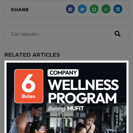
SHARE
RELATED ARTICLES
3 Workout Untuk Mengurangi Perut
Buncit!
22 Apr 2024
Cara Melakukan Senam Aerobic
Secara Online
03 Mar 2022
Olahraga Barre yang Sedang Naik
Daun, sebenar…