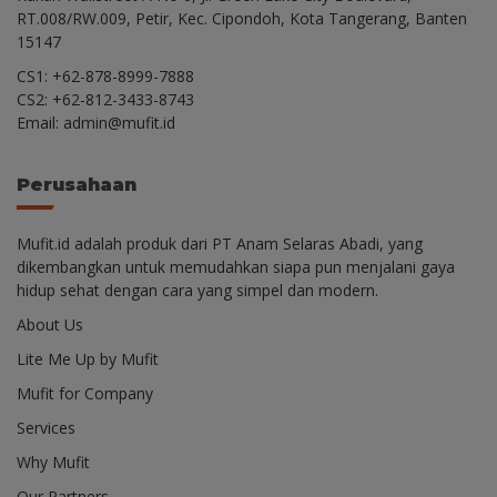
RT.008/RW.009, Petir, Kec. Cipondoh, Kota Tangerang, Banten
15147
CS1: +62-878-8999-7888
CS2: +62-812-3433-8743
Email: admin@mufit.id
Perusahaan
Mufit.id adalah produk dari PT Anam Selaras Abadi, yang
dikembangkan untuk memudahkan siapa pun menjalani gaya
hidup sehat dengan cara yang simpel dan modern.
About Us
Lite Me Up by Mufit
Mufit for Company
Services
Why Mufit
Our Partners