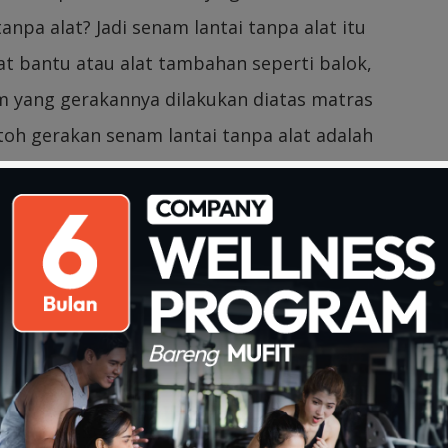
anpa alat? Jadi senam lantai tanpa alat itu
t bantu atau alat tambahan seperti balok,
am yang gerakannya dilakukan diatas matras
oh gerakan senam lantai tanpa alat adalah
ll. Nah, sedangkan senam lantai dengan alat
bahan seprti balok, tiang, dll. Contoh
 seperti lompat harimau, lompat jongkok, dll.
ih? Tentunya manfaat senam tidak jauh jauh
akannya yang mengharuskan kita lincah karena
tuhkan kelincahan untuk menghasilkan
nnya juga ada loh. Manfaat lain dari senam
gan, paha, pinggang, perut, dan dada. Senam