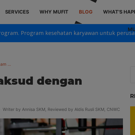
SERVICES
WHY MUFIT
BLOG
WHAT'S HAP
MU
rogram. Program kesehatan karyawan untuk perusa
nam …
maksud dengan
R
Writer by Annisa SKM, Reviewed by Aldis Rusli SKM, CNWC