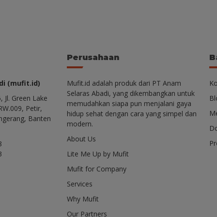
Perusahaan
B
i (mufit.id)
Mufit.id adalah produk dari PT Anam
Ko
Selaras Abadi, yang dikembangkan untuk
, Jl. Green Lake
Bl
memudahkan siapa pun menjalani gaya
RW.009, Petir,
Me
hidup sehat dengan cara yang simpel dan
ngerang, Banten
modern.
Do
About Us
P
8
3
Lite Me Up by Mufit
Mufit for Company
Services
Why Mufit
Our Partners