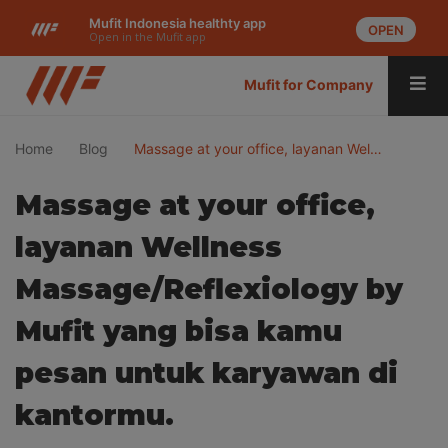
Mufit Indonesia healthty app
OPEN
Open in the Mufit app
Mufit for Company
Home
Blog
Massage at your office, layanan Wel…
Massage at your office,
layanan Wellness
Massage/Reflexiology by
Mufit yang bisa kamu
pesan untuk karyawan di
kantormu.