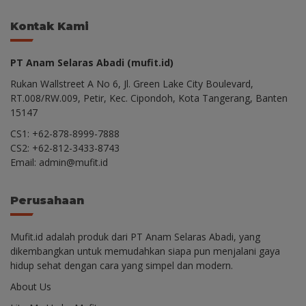
Kontak Kami
PT Anam Selaras Abadi (mufit.id)
Rukan Wallstreet A No 6, Jl. Green Lake City Boulevard,
RT.008/RW.009, Petir, Kec. Cipondoh, Kota Tangerang, Banten
15147
CS1: +62-878-8999-7888
CS2: +62-812-3433-8743
Email: admin@mufit.id
Perusahaan
Mufit.id adalah produk dari PT Anam Selaras Abadi, yang
dikembangkan untuk memudahkan siapa pun menjalani gaya
hidup sehat dengan cara yang simpel dan modern.
About Us