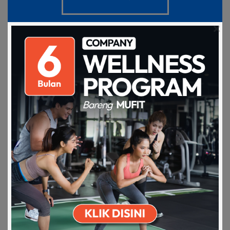
SHARE
RELATED ARTICLES
Download on the
Get it on Play
Apps Store
Store
Apa sih yang dimaksud Corporate
Wellness Prog…
29 Jul 0018