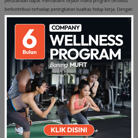
perusahaan dapat memahami sejauh mana program tersebut
berkontribusi terhadap peningkatan kualitas hidup kerja. Dengan
begitu, program kesehatan bukan hanya menjadi rutinitas, tetapi
bagian dari budaya kerja yang sehat dan berkelanjutan.
SHARE
RELATED ARTICLES
Download on the
Get it on Play
Apps Store
Store
Karyawan Produktif Maksimal,
Aktifitas Apa ya…
25 Nov 2021