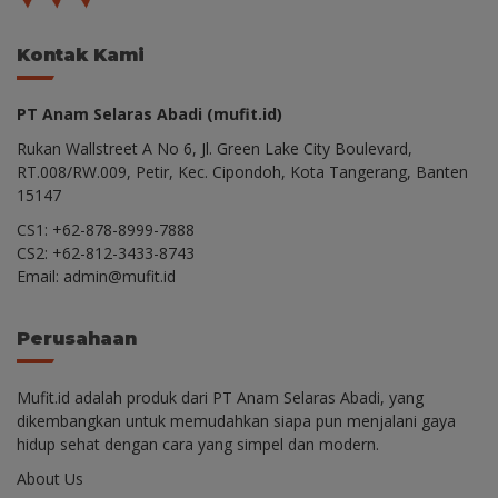
Kontak Kami
PT Anam Selaras Abadi (mufit.id)
Rukan Wallstreet A No 6, Jl. Green Lake City Boulevard,
RT.008/RW.009, Petir, Kec. Cipondoh, Kota Tangerang, Banten
15147
CS1: +62-878-8999-7888
CS2: +62-812-3433-8743
Email: admin@mufit.id
Perusahaan
Mufit.id adalah produk dari PT Anam Selaras Abadi, yang
dikembangkan untuk memudahkan siapa pun menjalani gaya
hidup sehat dengan cara yang simpel dan modern.
About Us