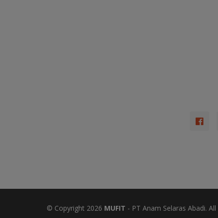
© Copyright
2026
MUFIT
- PT Anam Selaras Abadi. All 