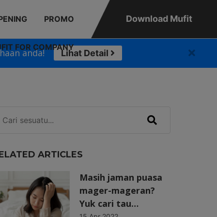
Download Mufit
PENING
PROMO
FIT FOR COMPANY
haan anda!
Lihat Detail
ELATED ARTICLES
Masih jaman puasa
mager-mageran?
Yuk cari tau…
15 Apr 2022