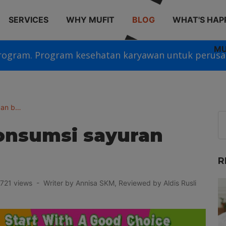
SERVICES
WHY MUFIT
BLOG
WHAT'S HAP
MU
rogram. Program kesehatan karyawan untuk perusa
dan b…
nsumsi sayuran
R
21 views - Writer by Annisa SKM, Reviewed by Aldis Rusli