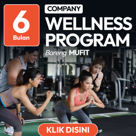
e, yang berfungsi untuk membantu
el dan Kunyit.
, yang berfungsi membantu menjaga kesehatan
okoli dan Sereh.
ce Fit Fresh.
Download on the
Get it on Play
Apps Store
Store