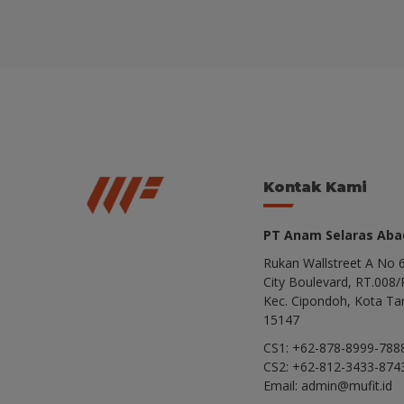
Kontak Kami
PT Anam Selaras Abad
Rukan Wallstreet A No 6
City Boulevard, RT.008/
Kec. Cipondoh, Kota Ta
15147
CS1: +62-878-8999-788
CS2: +62-812-3433-874
Email: admin@mufit.id