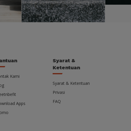
antuan
Syarat &
Ketentuan
ntak Kami
Syarat & Ketentuan
og
Privasi
etnbefit
FAQ
wnload Apps
romo