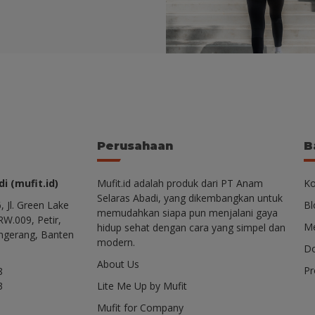
Perusahaan
B
i (mufit.id)
Mufit.id adalah produk dari PT Anam
Ko
Selaras Abadi, yang dikembangkan untuk
, Jl. Green Lake
Bl
memudahkan siapa pun menjalani gaya
RW.009, Petir,
Me
hidup sehat dengan cara yang simpel dan
ngerang, Banten
modern.
Do
About Us
P
8
3
Lite Me Up by Mufit
Mufit for Company