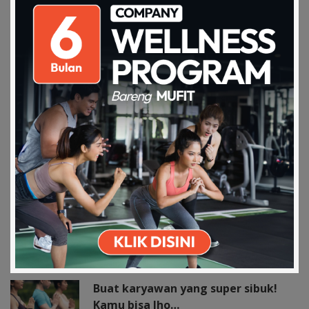
SHARE
RELATED ARTICLES
3M Plus Untuk Cegah DBD
20 Mar 2024
Download on the
Get it on Play
Apps Store
Store
Suka Minum Boba Tapi Takut
Ngerusak Diet? Ini…
02 Dec 2019
Buat karyawan yang super sibuk!
Kamu bisa lho…