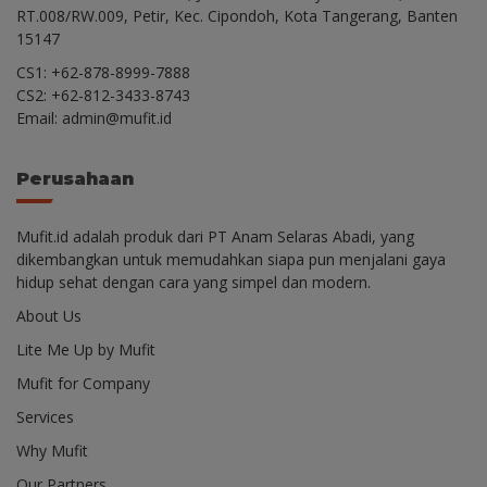
RT.008/RW.009, Petir, Kec. Cipondoh, Kota Tangerang, Banten
15147
CS1: +62-878-8999-7888
CS2: +62-812-3433-8743
Email: admin@mufit.id
Perusahaan
Mufit.id adalah produk dari PT Anam Selaras Abadi, yang
dikembangkan untuk memudahkan siapa pun menjalani gaya
hidup sehat dengan cara yang simpel dan modern.
About Us
Lite Me Up by Mufit
Mufit for Company
Services
Why Mufit
Our Partners