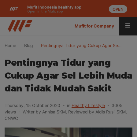
Mufit Indonesia healthty app
OPEN
Open in the Mufit app
Mufit for Company
Home
Blog
Pentingnya Tidur yang Cukup Agar Se…
Pentingnya Tidur yang
Cukup Agar Sel Lebih Muda
dan Tidak Mudah Sakit
Thursday, 15 October 2020 - in
Healthy Lifestyle
- 3005
views - Writer by Annisa SKM, Reviewed by Aldis Rusli SKM,
CNWC