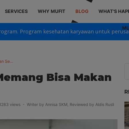
SERVICES
WHY MUFIT
BLOG
WHAT'S HAP
MU
rogram. Program kesehatan karyawan untuk perusa
an Se…
Memang Bisa Makan
R
283 views - Writer by Annisa SKM, Reviewed by Aldis Rusli