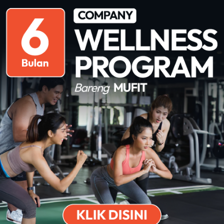
ebanyak 2 liter per hari. Siapkan botol
wa untuk menemani aktifitas karyawan yang
ngantuk untuk karyawan sibuk dan jadwal yang
benarnya bisa bermanfaat untuk tubuh, namun
sumsi tidak hanya mengandung kafein namun
Download on the
Get it on Play
 factor resiko terjadinya obesitas. Sehingga,
Apps Store
Store
ik konsumsi lebih banyak air putih daripada
u!