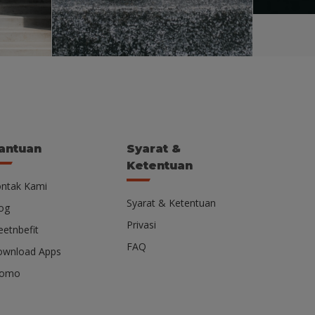
antuan
Syarat &
Ketentuan
ntak Kami
Syarat & Ketentuan
og
Privasi
etnbefit
FAQ
wnload Apps
romo