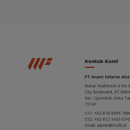
Kontak Kami
PT Anam Selaras Abad
Rukan Wallstreet A No 6
City Boulevard, RT.008/
Kec. Cipondoh, Kota Ta
15147
CS1: +62-878-8999-788
CS2: +62-812-3433-874
Email: admin@mufit.id