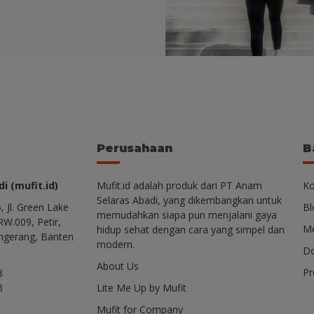
Perusahaan
B
i (mufit.id)
Mufit.id adalah produk dari PT Anam
Ko
Selaras Abadi, yang dikembangkan untuk
, Jl. Green Lake
Bl
memudahkan siapa pun menjalani gaya
RW.009, Petir,
Me
hidup sehat dengan cara yang simpel dan
ngerang, Banten
modern.
Do
About Us
P
8
3
Lite Me Up by Mufit
Mufit for Company