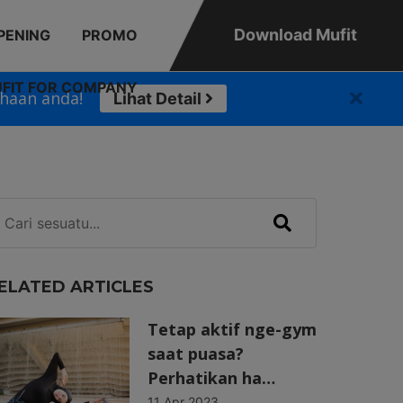
Download Mufit
PENING
PROMO
FIT FOR COMPANY
haan anda!
Lihat Detail
ELATED ARTICLES
Tetap aktif nge-gym
saat puasa?
Perhatikan ha…
11 Apr 2023