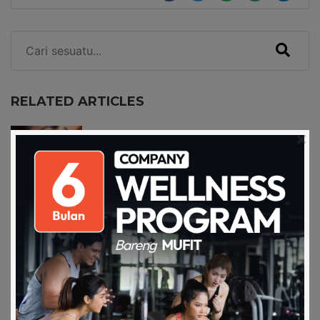
RELATED ARTICLES
Pentingnya Melindungi Kulit Dari
Paparan Sina…
04 Apr 2024
Makan Makanan Berlemak, Boleh
ngak sih?
29 Nov 2021
Cobain Makan Sehat, yuk di Healthy
Food ala J…
10 Nov 2020