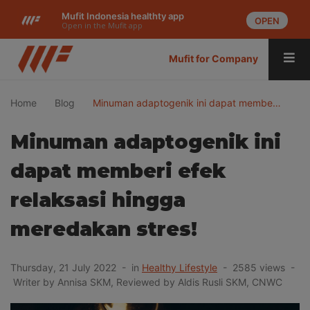
Mufit Indonesia healthty app
OPEN
Open in the Mufit app
Mufit for Company
Home
Blog
Minuman adaptogenik ini dapat membe…
Minuman adaptogenik ini
dapat memberi efek
relaksasi hingga
meredakan stres!
Thursday, 21 July 2022 - in
Healthy Lifestyle
- 2585 views -
Writer by Annisa SKM, Reviewed by Aldis Rusli SKM, CNWC