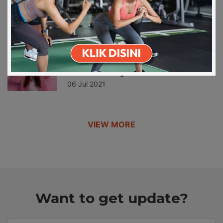
Download on the
Get it on Play
Resep Ramadhan: Kuciwis Cah Jamur
Apps Store
Store
27 Apr 2022
Berapa Kali ya, Jatah Cheat Meal
dalam Seming…
06 Jul 2021
VIEW MORE
Want to get update?