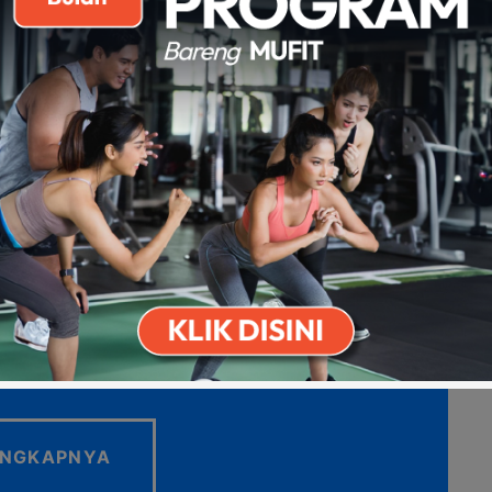
n pemahaman sendiri. Biasanya kegiatan
h 15-20 menit dalam satu kali sesi.
 program ini adalah peningkatan kesehatan
 asap rokok akan mengurangi risiko penyakit
Download on the
Get it on Play
aru, penyakit jantung, dan kanker.
Apps Store
Store
ingkungan bebas asap rokok dapat
aik bagi karyawan maupun perusahaan.
ENGKAPNYA