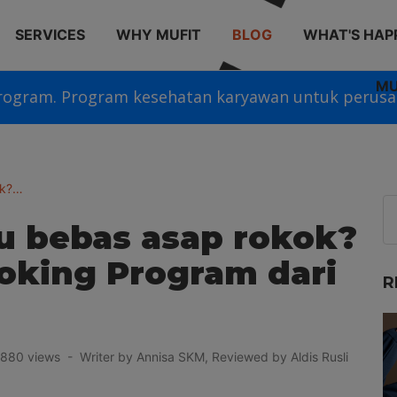
SERVICES
WHY MUFIT
BLOG
WHAT'S HAP
MU
rogram. Program kesehatan karyawan untuk perusa
ok?…
u bebas asap rokok?
oking Program dari
R
80 views - Writer by Annisa SKM, Reviewed by Aldis Rusli