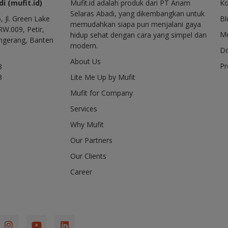
i (mufit.id)
Mufit.id adalah produk dari PT Anam
Ko
Selaras Abadi, yang dikembangkan untuk
, Jl. Green Lake
Bl
memudahkan siapa pun menjalani gaya
RW.009, Petir,
Me
hidup sehat dengan cara yang simpel dan
ngerang, Banten
modern.
Do
About Us
P
8
3
Lite Me Up by Mufit
Mufit for Company
Services
Why Mufit
Our Partners
Our Clients
Career