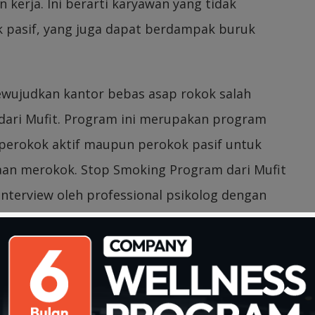
kerja. Ini berarti karyawan yang tidak
k pasif, yang juga dapat berdampak buruk
ewujudkan kantor bebas asap rokok salah
ari Mufit. Program ini merupakan program
perokok aktif maupun perokok pasif untuk
an merokok. Stop Smoking Program dari Mufit
nterview oleh professional psikolog dengan
m Technique) atau energy psikologi yang
a energi tubuh dan spriritual.
elakukan focus grup discussion untuk
rokok dengan harapan perilakunya bisa