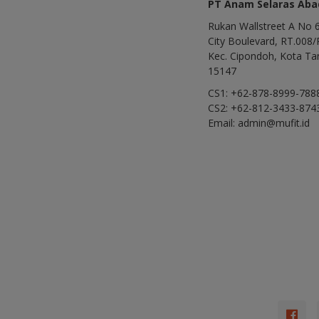
PT Anam Selaras Abad
Rukan Wallstreet A No 6
City Boulevard, RT.008/
Kec. Cipondoh, Kota Ta
15147
CS1: +62-878-8999-788
CS2: +62-812-3433-874
Email: admin@mufit.id