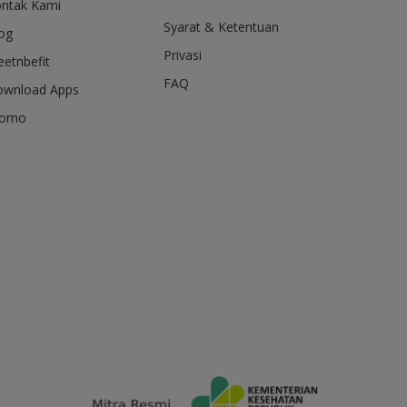
ntak Kami
Syarat & Ketentuan
og
Privasi
etnbefit
FAQ
wnload Apps
romo