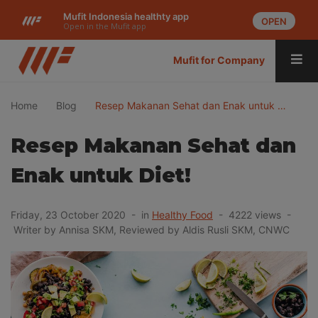
Mufit Indonesia healthty app
OPEN
Open in the Mufit app
Mufit for Company
Home
Blog
Resep Makanan Sehat dan Enak untuk …
Resep Makanan Sehat dan
Enak untuk Diet!
Friday, 23 October 2020 - in
Healthy Food
- 4222 views -
Writer by Annisa SKM, Reviewed by Aldis Rusli SKM, CNWC