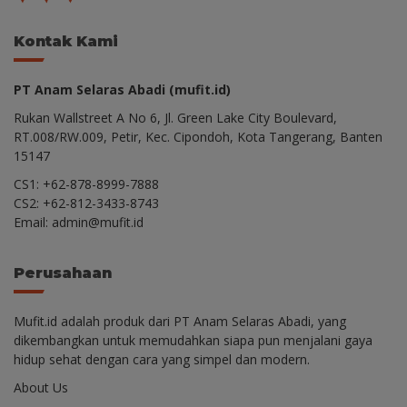
Kontak Kami
PT Anam Selaras Abadi (mufit.id)
Rukan Wallstreet A No 6, Jl. Green Lake City Boulevard,
RT.008/RW.009, Petir, Kec. Cipondoh, Kota Tangerang, Banten
15147
CS1: +62-878-8999-7888
CS2: +62-812-3433-8743
Email: admin@mufit.id
Perusahaan
Mufit.id adalah produk dari PT Anam Selaras Abadi, yang
dikembangkan untuk memudahkan siapa pun menjalani gaya
hidup sehat dengan cara yang simpel dan modern.
About Us