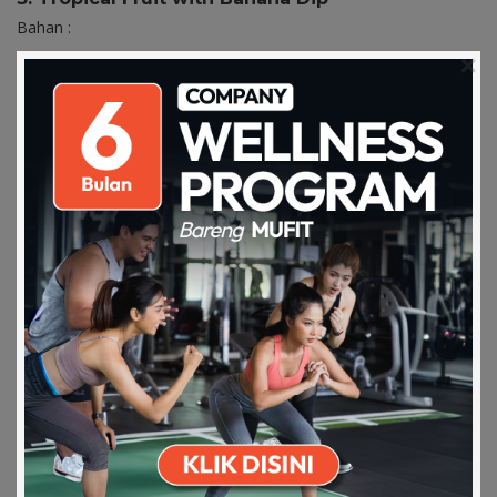
Bahan :
1 buah manga segar, potong dadu
1 buah papaya segar, potong dadu
200 gram nanas, potong dadu
100 gram strawberry, potong dadu
1 buah pisang, hancurkan
3 sdm yoghurt low fat
Madu secukupnya
Cara membuat
Download on the
Get it on Play
Siapkan potongan buah disebuah piring
Apps Store
Store
Campurkan pisang yang sudah dihancurkan aduk rata
dengan yoghurt. Campurkan sedikit madu untuk
menambah rasa manis
Konsumsi buah dengan saus yang sudah disiapkan