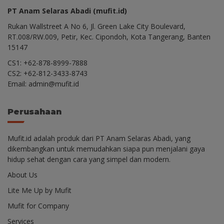
PT Anam Selaras Abadi (mufit.id)
Rukan Wallstreet A No 6, Jl. Green Lake City Boulevard,
RT.008/RW.009, Petir, Kec. Cipondoh, Kota Tangerang, Banten
15147
CS1: +62-878-8999-7888
CS2: +62-812-3433-8743
Email: admin@mufit.id
Perusahaan
Mufit.id adalah produk dari PT Anam Selaras Abadi, yang
dikembangkan untuk memudahkan siapa pun menjalani gaya
hidup sehat dengan cara yang simpel dan modern.
About Us
Lite Me Up by Mufit
Mufit for Company
Services