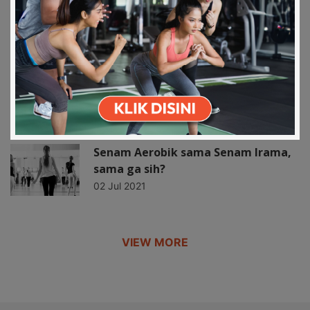
Apa sih Fungsinya Sikap Lilin?
25 Jul 2021
Download on the
Get it on Play
Apps Store
Store
Apasih beda pilates dan yoga? Mana
yang palin…
21 Mar 2022
Senam Aerobik sama Senam Irama,
sama ga sih?
02 Jul 2021
VIEW MORE