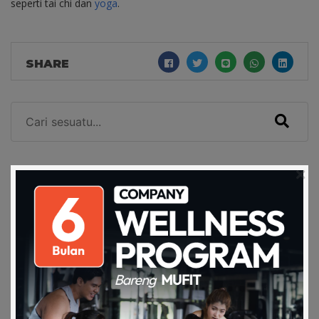
seperti tai chi dan
yoga
.
SHARE
RELATED ARTICLES
Apakah Perusahaan Perlu
Menyediakan Perlengka…
14 May 2021
Bosan Dengan Private Exercise? Yuk
Coba Group…
25 Feb 2021