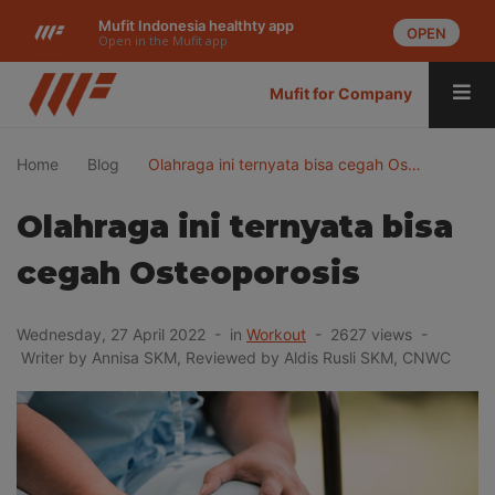
Mufit Indonesia healthty app
OPEN
Open in the Mufit app
Mufit for Company
Home
Blog
Olahraga ini ternyata bisa cegah Os…
Olahraga ini ternyata bisa
cegah Osteoporosis
Wednesday, 27 April 2022 - in
Workout
- 2627 views -
Writer by Annisa SKM, Reviewed by Aldis Rusli SKM, CNWC