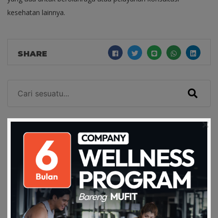
kesehatan lainnya.
SHARE
RELATED ARTICLES
Wellness program terbukti bisa
menurunkan kla…
20 Dec 2023
Monitoring dan Evaluasi Kesehatan
Itu Sama Pe…