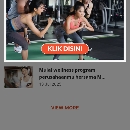
22 Feb 2021
Karyawan Produktif Maksimal,
Download on the
Get it on Play
Aktifitas Apa ya…
Apps Store
Store
25 Nov 2021
Teruntuk para HRD, yang ingin tau
kondisi fis…
28 Sep 2022
Mulai wellness program
perusahaanmu bersama M…
13 Jul 2025
VIEW MORE