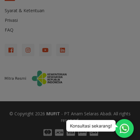
Syarat & Ketentuan
Privasi
FAQ
© Copyright
2026
MUFIT
- PT Anam Selaras Abadi. All rights
reserved.
Konsultasi sekarang!