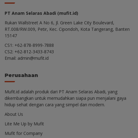
PT Anam Selaras Abadi (mufit.id)
Rukan Wallstreet A No 6, Jl. Green Lake City Boulevard,
RT.008/RW.009, Petir, Kec. Cipondoh, Kota Tangerang, Banten
15147
CS1: +62-878-8999-7888
CS2: +62-812-3433-8743
Email: admin@mufit.id
Perusahaan
Mufit.id adalah produk dari PT Anam Selaras Abadi, yang
dikembangkan untuk memudahkan siapa pun menjalani gaya
hidup sehat dengan cara yang simpel dan modern.
About Us
Lite Me Up by Mufit
Mufit for Company