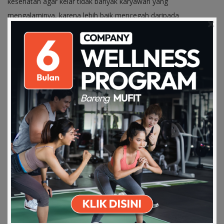
kesehatan agar kelar tidak banyak karyawan yang
mengalaminya, karena lebih baik mencegah daripada
mengobati!
SHARE
RELATED ARTICLES
Download on the
Get it on Play
Apps Store
Store
Peran Perusahaan Dalam Gaya Hidup
Aktif di Te…
13 May 2025
Program wellness ternyata bisa