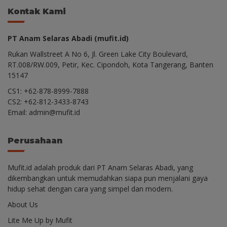
Kontak Kami
PT Anam Selaras Abadi (mufit.id)
Rukan Wallstreet A No 6, Jl. Green Lake City Boulevard,
RT.008/RW.009, Petir, Kec. Cipondoh, Kota Tangerang, Banten
15147
CS1: +62-878-8999-7888
CS2: +62-812-3433-8743
Email: admin@mufit.id
Perusahaan
Mufit.id adalah produk dari PT Anam Selaras Abadi, yang
dikembangkan untuk memudahkan siapa pun menjalani gaya
hidup sehat dengan cara yang simpel dan modern.
About Us
Lite Me Up by Mufit