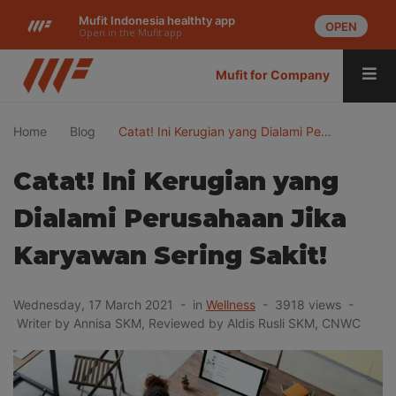
Mufit Indonesia healthty app
OPEN
Open in the Mufit app
Mufit for Company
Home
Blog
Catat! Ini Kerugian yang Dialami Pe…
Catat! Ini Kerugian yang
Dialami Perusahaan Jika
Karyawan Sering Sakit!
Wednesday, 17 March 2021 - in
Wellness
- 3918 views -
Writer by Annisa SKM, Reviewed by Aldis Rusli SKM, CNWC