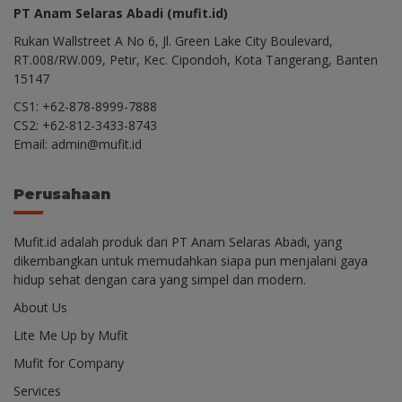
PT Anam Selaras Abadi (mufit.id)
Rukan Wallstreet A No 6, Jl. Green Lake City Boulevard,
RT.008/RW.009, Petir, Kec. Cipondoh, Kota Tangerang, Banten
15147
CS1: +62-878-8999-7888
CS2: +62-812-3433-8743
Email: admin@mufit.id
Perusahaan
Mufit.id adalah produk dari PT Anam Selaras Abadi, yang
dikembangkan untuk memudahkan siapa pun menjalani gaya
hidup sehat dengan cara yang simpel dan modern.
About Us
Lite Me Up by Mufit
Mufit for Company
Services