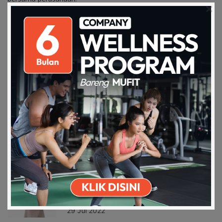
SHARE
RELATED ARTICLES
Salad sayur, sehat dan praktis untuk
Download on the
Get it on Play
buka pua…
Apps Store
Store
21 Apr 2022
Mental health terkadang dianggap
penyakit yan…
29 Jul 2022