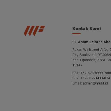
Kontak Kami
PT Anam Selaras Abad
Rukan Wallstreet A No 6
City Boulevard, RT.008/
Kec. Cipondoh, Kota Ta
15147
CS1: +62-878-8999-788
CS2: +62-812-3433-874
Email: admin@mufit.id