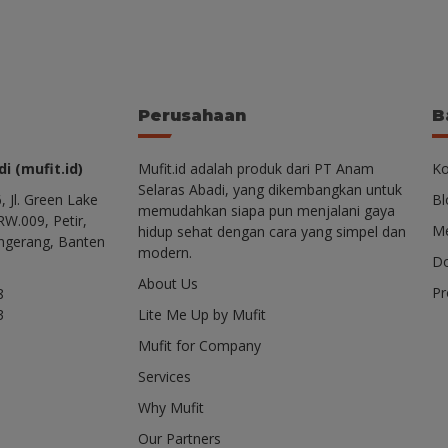
Perusahaan
B
i (mufit.id)
Mufit.id adalah produk dari PT Anam
Ko
Selaras Abadi, yang dikembangkan untuk
, Jl. Green Lake
Bl
memudahkan siapa pun menjalani gaya
RW.009, Petir,
Me
hidup sehat dengan cara yang simpel dan
ngerang, Banten
modern.
Do
About Us
P
8
3
Lite Me Up by Mufit
Mufit for Company
Services
Why Mufit
Our Partners