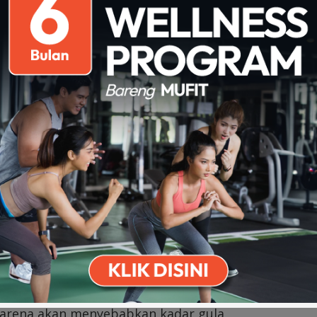
ap kesehatan kamu, karena bisa menyebabkan
gula darah juga kolestrol.
a kalap!
enyiapkan makanan berbuka. Cukup 2 macam
asa dengan buah-buahan dan cemilan
h makanan sendiri, hindari membeli makanan
mengatur sendiri kadar gula, penggunaan
Download on the
Get it on Play
kebersihan makanan
Apps Store
Store
yak dan goreng-gorengan setiap hari
ubuh tetap terhidrasi
nikmati momen buka puasa tanpa terburu-
 baik
 karena akan menyebabkan kadar gula