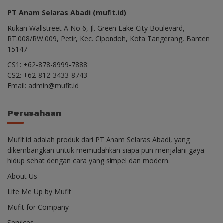
PT Anam Selaras Abadi (mufit.id)
Rukan Wallstreet A No 6, Jl. Green Lake City Boulevard,
RT.008/RW.009, Petir, Kec. Cipondoh, Kota Tangerang, Banten
15147
CS1: +62-878-8999-7888
CS2: +62-812-3433-8743
Email: admin@mufit.id
Perusahaan
Mufit.id adalah produk dari PT Anam Selaras Abadi, yang
dikembangkan untuk memudahkan siapa pun menjalani gaya
hidup sehat dengan cara yang simpel dan modern.
About Us
Lite Me Up by Mufit
Mufit for Company
Services