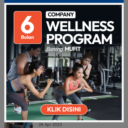
SHARE
RELATED ARTICLES
Download on the
Get it on Play
Teruntuk para HRD, yang ingin tau
Apps Store
Store
kondisi fis…
28 Sep 2022
Benefit-benefit coorporate wellness
program u…
28 Apr 2023