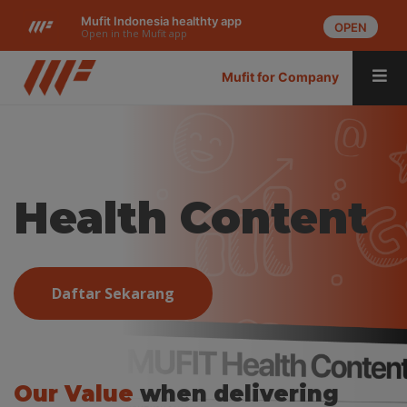
Mufit Indonesia healthty app
OPEN
Open in the Mufit app
Mufit for Company
Health Content
Daftar Sekarang
Our Value
when delivering