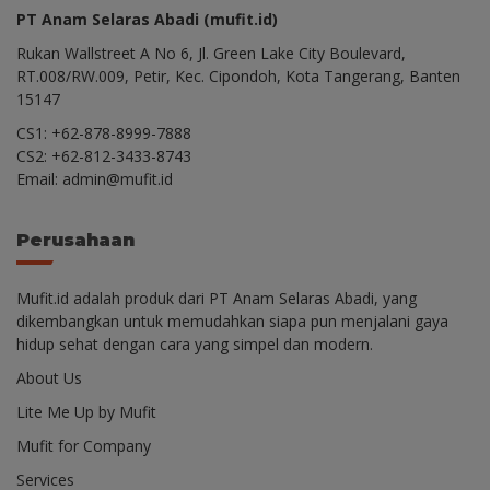
PT Anam Selaras Abadi (mufit.id)
Rukan Wallstreet A No 6, Jl. Green Lake City Boulevard,
RT.008/RW.009, Petir, Kec. Cipondoh, Kota Tangerang, Banten
15147
CS1: +62-878-8999-7888
CS2: +62-812-3433-8743
Email: admin@mufit.id
Perusahaan
Mufit.id adalah produk dari PT Anam Selaras Abadi, yang
dikembangkan untuk memudahkan siapa pun menjalani gaya
hidup sehat dengan cara yang simpel dan modern.
About Us
Lite Me Up by Mufit
Mufit for Company
Services