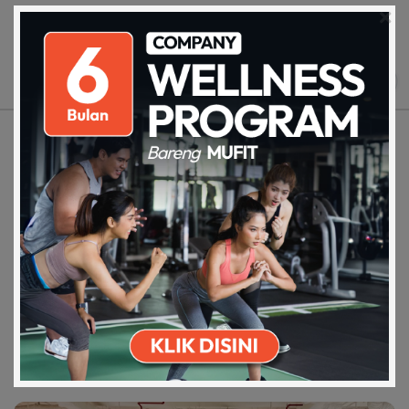
Fenny - Karyawan Swasta
prev
next
Download on the
Get it on Play
Apps Store
Store