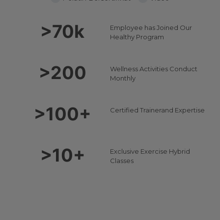
>70k
Employee has Joined Our
Healthy Program
>200
Wellness Activities Conduct
Monthly
>100+
Certified Trainerand Expertise
>10+
Exclusive Exercise Hybrid
Classes