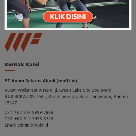
Kontak Kami
PT Anam Selaras Abadi (mufit.id)
Rukan Wallstreet A No 6, Jl. Green Lake City Boulevard,
RT.008/RW.009, Petir, Kec. Cipondoh, Kota Tangerang, Banten
15147
CS1: +62-878-8999-7888
CS2: +62-812-3433-8743
Email: admin@mufit.id