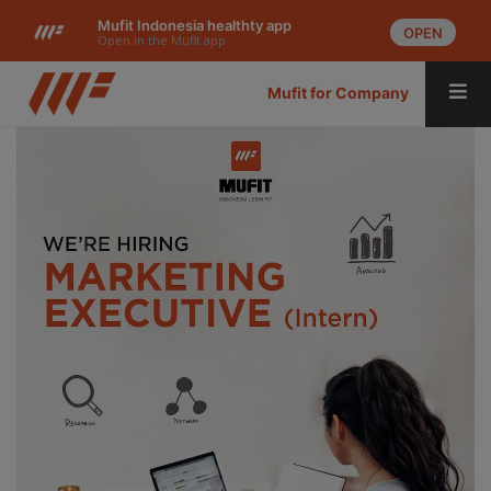
Mufit Indonesia healthty app
OPEN
Open in the Mufit app
Mufit for Company