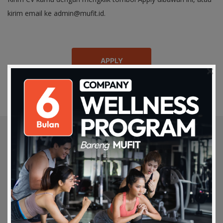
kirim email ke admin@mufit.id.
APPLY
Want to get update?
Download on the
Get it on Play
SUBSCRIBE
Apps Store
Store